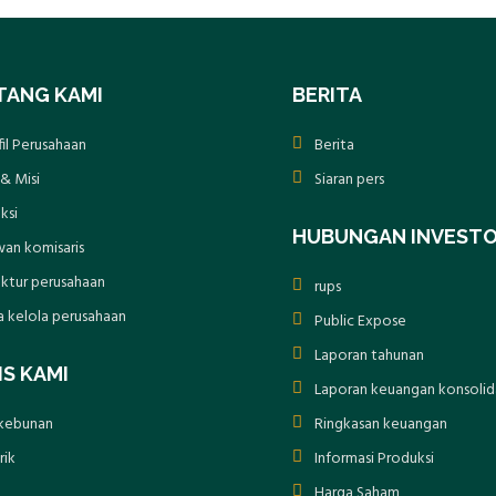
TANG KAMI
BERITA
fil Perusahaan
Berita
 & Misi
Siaran pers
ksi
HUBUNGAN INVEST
an komisaris
uktur perusahaan
rups
a kelola perusahaan
Public Expose
Laporan tahunan
IS KAMI
Laporan keuangan konsolid
kebunan
Ringkasan keuangan
rik
Informasi Produksi
Harga Saham