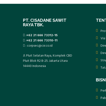
PT. CISADANE SAWIT
TEN
RAYA TBK.
Pro
:
+62 21 666 73312-15
Visi
:
+62 21 666 73310-11
: corpsec@csr.co.id
Dire
Dew
Jl. Pluit Selatan Raya, Komplek CBD
Str
Pluit Blok R2 B-25. Jakarta Utara
14440 Indonesia
Tat
BISN
Per
Pab