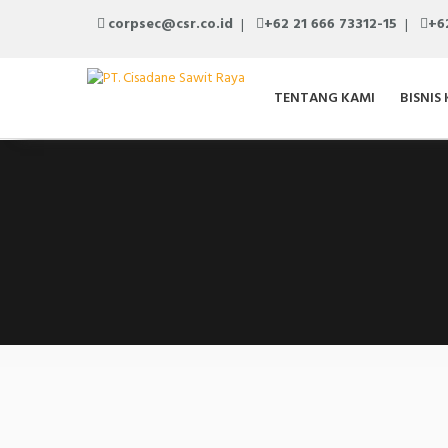
corpsec@csr.co.id
+62 21 666 73312-15
+6
TENTANG KAMI
BISNIS