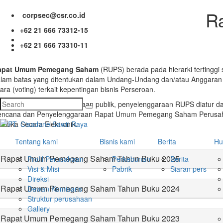
R
corpsec@csr.co.id
+62 21 666 73312-15
+62 21 666 73310-11
apat Umum Pemegang Saham
(RUPS) berada pada hierarki tertinggi
lam batas yang ditentukan dalam Undang-Undang dan/atau Anggar
ara (voting) terkait kepentingan bisnis Perseroan.
bagai dasar bagi perusahaan publik, penyelenggaraan RUPS diatur da
ncana dan Penyelenggaraan Rapat Umum Pemegang Saham Perusahaa
rbuka Secara Elektronik.
Tentang kami
Bisnis kami
Berita
Hu
Rapat Umum Pemegang Saham Tahun Buku 2025
Profil Perusahaan
Perkebunan
Berita
Visi & Misi
Pabrik
Siaran pers
Direksi
Rapat Umum Pemegang Saham Tahun Buku 2024
Dewan Komisaris
Struktur perusahaan
Gallery
Rapat Umum Pemegang Saham Tahun Buku 2023